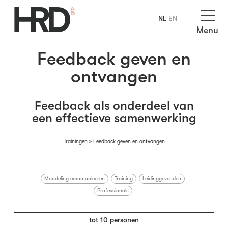
NL
EN
Menu
Feedback geven en
ontvangen
Feedback als onderdeel van
een effectieve samenwerking
Trainingen
»
Feedback geven en ontvangen
Mondeling communiceren
Training
Leidinggevenden
Professionals
tot 10 personen