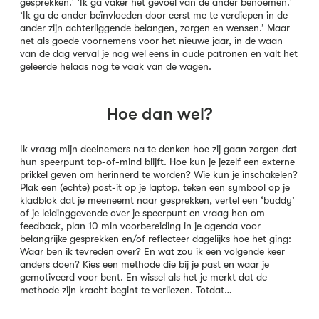
gesprekken.’ ‘Ik ga vaker het gevoel van de ander benoemen.’
‘Ik ga de ander beïnvloeden door eerst me te verdiepen in de
ander zijn achterliggende belangen, zorgen en wensen.’ Maar
net als goede voornemens voor het nieuwe jaar, in de waan
van de dag verval je nog wel eens in oude patronen en valt het
geleerde helaas nog te vaak van de wagen.
Hoe dan wel?
Ik vraag mijn deelnemers na te denken hoe zij gaan zorgen dat
hun speerpunt top-of-mind blijft. Hoe kun je jezelf een externe
prikkel geven om herinnerd te worden? Wie kun je inschakelen?
Plak een (echte) post-it op je laptop, teken een symbool op je
kladblok dat je meeneemt naar gesprekken, vertel een ‘buddy’
of je leidinggevende over je speerpunt en vraag hen om
feedback, plan 10 min voorbereiding in je agenda voor
belangrijke gesprekken en/of reflecteer dagelijks hoe het ging:
Waar ben ik tevreden over? En wat zou ik een volgende keer
anders doen? Kies een methode die bij je past en waar je
gemotiveerd voor bent. En wissel als het je merkt dat de
methode zijn kracht begint te verliezen. Totdat…