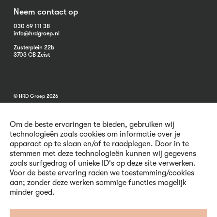
Neem contact op
030 69 111 38
info@hrdgroep.nl
Zusterplein 22b
3703 CB Zeist
© HRD Groep 2026
Om de beste ervaringen te bieden, gebruiken wij
technologieën zoals cookies om informatie over je
apparaat op te slaan en/of te raadplegen. Door in te
stemmen met deze technologieën kunnen wij gegevens
Algemene informatie
zoals surfgedrag of unieke ID's op deze site verwerken.
Contact
Voor de beste ervaring raden we toestemming/cookies
Vacatures
aan; zonder deze werken sommige functies mogelijk
Voorwaarden
minder goed.
Privacy en Cookies
Volg ons