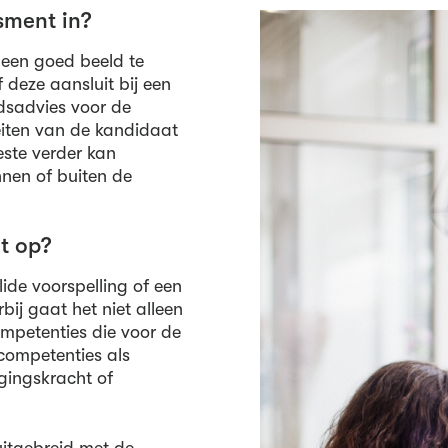
sment in?
 een goed beeld te
 deze aansluit bij een
dsadvies voor de
eiten van de kandidaat
beste verder kan
innen of buiten de
t op?
lide voorspelling of een
bij gaat het niet alleen
mpetenties die voor de
 competenties als
uigingskracht of
uitgebreid met de