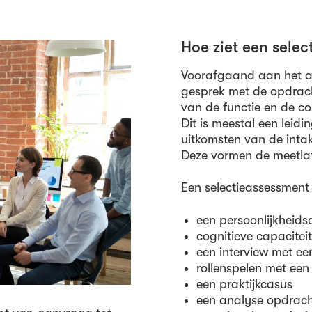
Hoe ziet een selec
Voorafgaand aan het as
gesprek met de opdrach
van de functie en de co
Dit is meestal een lei
uitkomsten van de intak
Deze vormen de meetlat
Een selectieassessment
een persoonlijkheid
cognitieve capacitei
een interview met e
rollenspelen met een
een praktijkcasus
een analyse opdrach