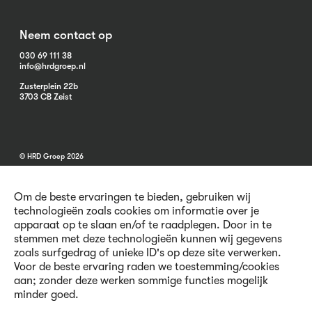
Neem contact op
030 69 111 38
info@hrdgroep.nl
Zusterplein 22b
3703 CB Zeist
© HRD Groep 2026
Om de beste ervaringen te bieden, gebruiken wij
technologieën zoals cookies om informatie over je
apparaat op te slaan en/of te raadplegen. Door in te
stemmen met deze technologieën kunnen wij gegevens
Algemene informatie
zoals surfgedrag of unieke ID's op deze site verwerken.
Contact
Voor de beste ervaring raden we toestemming/cookies
Vacatures
aan; zonder deze werken sommige functies mogelijk
Voorwaarden
minder goed.
Privacy en Cookies