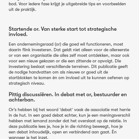
bod. Voor iedere fase krijgt je uitgebreide tips en voorbeelden
uit de praktijk.
Startende or. Van sterke start tot strategische
invloed.
Een ondernemingsraad (or) die goed wil functioneren, moet
daarin flink investeren. Dat geldt niet alleen voor de allereerste
or van een organisatie die alles zelf moet ontdekken, maar ook
voor een nieuw gekozen or die een zittende or opvolgt. Die
investering beslaat verschillende terreinen. Dit publicatie geeft
de nodige handvatten om als nieuwe or goed uit de
startblokken te komen én om invloed uit te kunnen oefenen op
strategisch niveau.
Pittig discussiëren. In debat met or, bestuurder en
achterban.
Or’s hebben bij het woord ‘debat’ vaak de associatie met herrie
in de hut. In een goed debat echter, kun je een meningsverschil
hebben met iemand zonder dat het overslaat op de relatie. In
deze publicatie lees je, hoe je in die richting beweegt, hoe je
een debat inhoudelijk, open en verbindend aan gaat. Én
wanneer je het inzet.