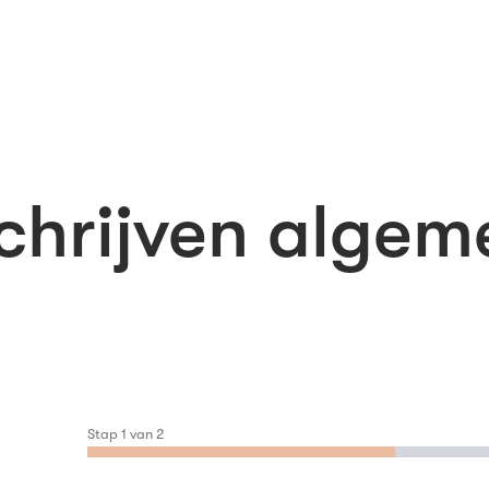
chrijven alge
Stap
1
van
2