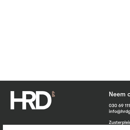
Neem c
030 69 11
info@hrdg
Zusterple
3703 CB Z