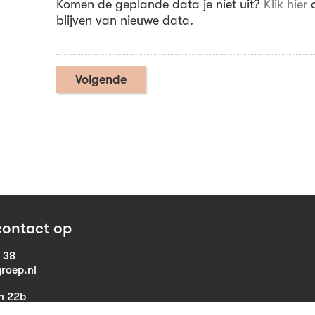
Komen de geplande data je niet uit?
Klik hier
o
blijven van nieuwe data.
ontact op
1 38
roep.nl
in 22b
eist