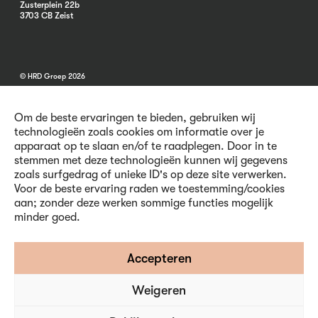
Zusterplein 22b
3703 CB Zeist
© HRD Groep 2026
Om de beste ervaringen te bieden, gebruiken wij
technologieën zoals cookies om informatie over je
apparaat op te slaan en/of te raadplegen. Door in te
stemmen met deze technologieën kunnen wij gegevens
Algemene informatie
zoals surfgedrag of unieke ID's op deze site verwerken.
Contact
Voor de beste ervaring raden we toestemming/cookies
Vacatures
aan; zonder deze werken sommige functies mogelijk
Voorwaarden
minder goed.
Privacy en Cookies
Volg ons
Accepteren
Weigeren
Inschrijven nieuwsbrief