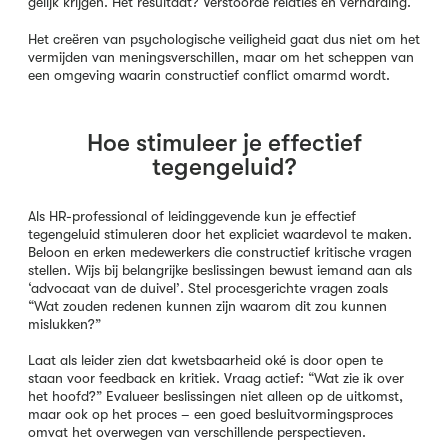
gelijk krijgen. Het resultaat? Verstoorde relaties en verharding.
Het creëren van psychologische veiligheid gaat dus niet om het
vermijden van meningsverschillen, maar om het scheppen van
een omgeving waarin constructief conflict omarmd wordt.
Hoe stimuleer je effectief
tegengeluid?
Als HR-professional of leidinggevende kun je effectief
tegengeluid stimuleren door het expliciet waardevol te maken.
Beloon en erken medewerkers die constructief kritische vragen
stellen. Wijs bij belangrijke beslissingen bewust iemand aan als
‘advocaat van de duivel’. Stel procesgerichte vragen zoals
“Wat zouden redenen kunnen zijn waarom dit zou kunnen
mislukken?”
Laat als leider zien dat kwetsbaarheid oké is door open te
staan voor feedback en kritiek. Vraag actief: “Wat zie ik over
het hoofd?” Evalueer beslissingen niet alleen op de uitkomst,
maar ook op het proces – een goed besluitvormingsproces
omvat het overwegen van verschillende perspectieven.