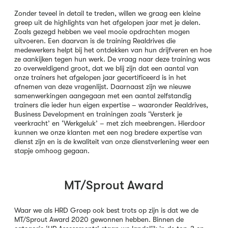
Zonder teveel in detail te treden, willen we graag een kleine
greep uit de highlights van het afgelopen jaar met je delen.
Zoals gezegd hebben we veel mooie opdrachten mogen
uitvoeren. Een daarvan is de training Realdrives die
medewerkers helpt bij het ontdekken van hun drijfveren en hoe
ze aankijken tegen hun werk. De vraag naar deze training was
zo overweldigend groot, dat we blij zijn dat een aantal van
onze trainers het afgelopen jaar gecertificeerd is in het
afnemen van deze vragenlijst. Daarnaast zijn we nieuwe
samenwerkingen aangegaan met een aantal zelfstandig
trainers die ieder hun eigen expertise – waaronder Realdrives,
Business Development en trainingen zoals ‘Versterk je
veerkracht’ en ‘Werkgeluk’ – met zich meebrengen. Hierdoor
kunnen we onze klanten met een nog bredere expertise van
dienst zijn en is de kwaliteit van onze dienstverlening weer een
stapje omhoog gegaan.
MT/Sprout Award
Waar we als HRD Groep ook best trots op zijn is dat we de
MT/Sprout Award 2020 gewonnen hebben. Binnen de