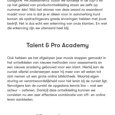
categorie ‘HR Assessments’ staan we landelijk in de top-3 en
op het gebied van productontwikkeling staan we zelfs op
nummer één! Wat het winnen van deze award zo waardevol
maakt voor ons is dat je er alleen voor in aanmerking kunt
komen als opdrachtgevers goede ervaringen hebben met jouw
bedrijf. Het is dus echt een erkenning van onze klanten. En met
die erkenning zijn we uiteraard heel blij.
Talent & Pro Academy
Ook hebben we het afgelopen jaar mooie stappen gemaakt in
het ontwikkelen van nieuwe methoden voor assessments en
een nieuwe academy gebouwd voor een klant. Hierbij kan de
cursist allerlei onderwerpen waar hij meer van wil weten tot
zich nemen uit een grote online bibliotheek. Waarbij eigen
sturing en verantwoordelijkheid voor het leren bij de cursist ligt.
Vervolgens kan de cursist de opgedane kennis live – met een
acteur – oefenen. Dankzij deze ontwikkeling kunnen we
cursisten nu een zeer effectieve combinatie van off- en online
leren aanbieden.